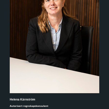
Helena Kärnström
Jos
Autorisert regnskapskonsulent
Øko