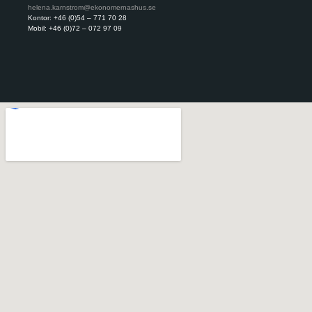
helena.karnstrom@ekonomernashus.se
jos
Kontor: +46 (0)54 – 771 70 28
Kont
Mobil: +46 (0)72 – 072 97 09
Mobi