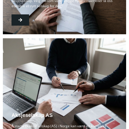
aksjeselskap. Velg mellom våre ferdige hyllefirmaer eller la oss
etablere et nytt selskap for deg!
Aksjeselskap AS
Å starte et aksjeselskap (AS) i Norge kan være en kompleks